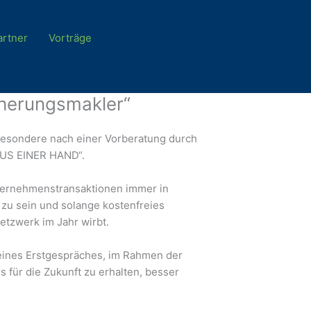
rtner
Vorträge
icherungsmakler“
besondere nach einer Vorberatung durch
AUS EINER HAND“.
nternehmenstransaktionen immer in
d zu sein und solange kostenfreies
etzwerk im Jahr wirbt.
 eines Erstgespräches, im Rahmen der
für die Zukunft zu erhalten, besser