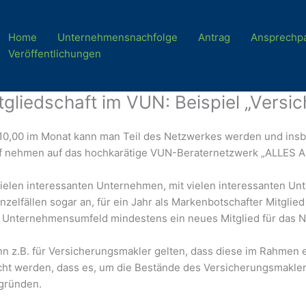
Home
Unternehmensnachfolge
Antrag
Ansprechpa
Veröffentlichungen
tgliedschaft im VUN: Beispiel „Vers
10,00 im Monat kann man Teil des Netzwerkes werden und ins
ff nehmen auf das hochkarätige VUN-Beraternetzwerk „ALLES 
 vielen interessanten Unternehmen, mit vielen interessanten U
inzelfällen sogar an, für ein Jahr als Markenbotschafter Mitglie
m Unternehmensumfeld mindestens ein neues Mitglied für das N
ann z.B. für Versicherungsmakler gelten, dass diese im Rahmen
ht werden, dass es, um die Bestände des Versicherungsmaklers 
 gründen.